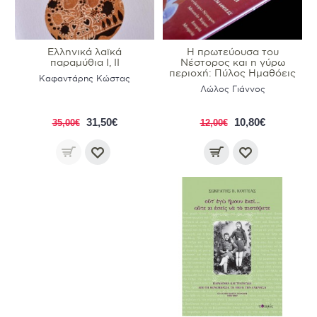
Ελληνικά λαϊκά
Η πρωτεύουσα του
παραμύθια I, II
Nέστορος και η γύρω
περιοχή: Πύλος Hμαθόεις
Καφαντάρης Κώστας
Λώλος Γιάννος
31,50€
10,80€
35,00€
12,00€