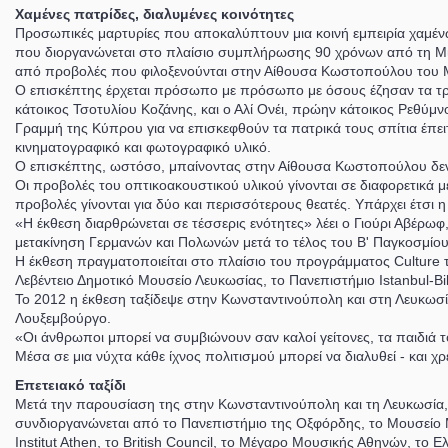
Χαμένες πατρίδες, διαλυμένες κοινότητες
Προσωπικές μαρτυρίες που αποκαλύπτουν μια κοινή εμπειρία χαμέν
που διοργανώνεται στο πλαίσιο συμπλήρωσης 90 χρόνων από τη Μικ
από προβολές που φιλοξενούνται στην Αίθουσα Κωστοπούλου του
Ο επισκέπτης έρχεται πρόσωπο με πρόσωπο με όσους έζησαν τα τρα
κάτοικος Τσοτυλίου Κοζάνης, και ο Αλί Ονέι, πρώην κάτοικος Ρεθύμ
Γραμμή της Κύπρου για να επισκεφθούν τα πατρικά τους σπίτια έπει
κινηματογραφικό και φωτογραφικό υλικό.
Ο επισκέπτης, ωστόσο, μπαίνοντας στην Αίθουσα Κωστοπούλου δεν πρ
Οι προβολές του οπτικοακουστικού υλικού γίνονται σε διαφορετικά μ
προβολές γίνονται για δύο και περισσότερους θεατές. Υπάρχει έτσι 
«Η έκθεση διαρθρώνεται σε τέσσερις ενότητες» λέει ο Γιούρι Αβέρ
μετακίνηση Γερμανών και Πολωνών μετά το τέλος του Β' Παγκοσμίου 
Η έκθεση πραγματοποιείται στο πλαίσιο του προγράμματος Culture
Λεβέντειο Δημοτικό Μουσείο Λευκωσίας, το Πανεπιστήμιο Istanbul-Bilg
Το 2012 η έκθεση ταξίδεψε στην Κωνσταντινούπολη και στη Λευκωσί
Λουξεμβούργο.
«Οι άνθρωποι μπορεί να συμβιώνουν σαν καλοί γείτονες, τα παιδιά τ
Μέσα σε μια νύχτα κάθε ίχνος πολιτισμού μπορεί να διαλυθεί - και χ
Επετειακό ταξίδι
Μετά την παρουσίαση της στην Κωνσταντινούπολη και τη Λευκωσία,
συνδιοργανώνεται από το Πανεπιστήμιο της Οξφόρδης, το Μουσείο Μπε
Institut Athen, το British Council, το Μέγαρο Μουσικής Αθηνών, το