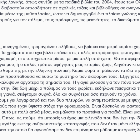
ακής λογικής, όπως συνέβη με τα παιδικά βιβλία του 2004, έτους των 
α διαβαστούν οπωσδήποτε σε σχολικές τάξεις και βιβλιοθήκες σε αναγ
λία μέσω της μυθοπλασίας, ώστε να δημιουργηθεί ένα πλαίσιο γνώσης κ
ς για τον πόλεμο, τους πρόσφυγες, τις μειονότητες, τα δικαιώματα, τι
κυνηγημένου, τρομαγμένου πλήθους, να βρίσκει ένα μικρό κορίτσι χαμέν
η. Τα χρώματα που έχει βάλει επάνω στις παλιές ασπρόμαυρες φωτογραφ
 χωρισμό, στο υποχρεωτικό μίσος, με μια απλή υπόσχεση. Θα καταφέρο
γιά μου, ή ο απλός τρόπος αφήγησης μιας ιστορίας ζωής; Διηγόταν κι ε
ο θυμό της με την ελληνική πολιτική. Καμιά φορά τη μάλωναν τα ίδια της
αν προσπαθούσα να λύσω το μυστήριο των διαφορών τους. Εξηγήσεις 
καλύψουν αργότερα τη σημασία του. Η γιαγιά μιλούσε για τον πόνο των
 στην ίδια ζωή μέχρι ο πόλεμος να τους χωρίσει, εκδήλωνε πεισματικά 
η γιαγιά, σκέφτομαι συχνά, όλο και συχνότερα όσο περνούν τα χρόνια.
ουμε για λογαριασμό και των δυο πλευρών, να αντιμετωπίσουμε με ψυχρ
ούς που είχαν ύψιστο στόχο την ομοιομορφία. Είναι δύσκολο να φαντασ
 αυτό με πολύ απλά μέσα, και μάλιστα το προτείνει για παιδιά. Είναι μι
ς, ας πούμε, ότι μπορείς να έχεις μια φιλενάδα που δεν έχει την ίδια
της μεγάλης εκείνης ανθρωπιστικής καταστροφής που δεν ήταν μόνο ελ
ρεια την οποία θα αγνοούσαμε αν δεν επιμέναμε να μάθουμε ιστορικές λ