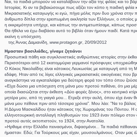
Ναι, τα παιδιά μπορούν να καταλάβουν την αξία της φιλίας και το
Ιστορίας. Κι αν τα βεβαιώσουμε πως αξίζει τον κόπο η παιδική φιλί
Μικρασιατικής καταγωγής κι εγώ, πήγα μόλις πριν δυο χρόνια στην 
άνθρωπο δίπλα στην ερειπωμένη εκκλησία των Ελλήνων, ο οποίος μιλο
η εκκρεμότητα υπήρχε, και κάπως την αντιμετωπίσαμε, κάπως προ
Θα ήθελα να έχω διαβάσει αυτό το βιβλίο όταν ήμουν παιδί. Κατά προ
εκείνη η υπόσχεση.
της Άννας Δαμιανίδη,
www.protagon.gr
, 20/09/2012
Ημασταν βασιλιάδες, γίναμε ζητιάνοι
Προσωπικά πάθη και συγκλονιστικές ανθρώπινες ιστορίες στην έκθε
Περισσότεροι από 12 εκατομμύρια γερμανοί πρόσφυγες υποχρεώθηκα
Ο Κόκος Νικολαΐδης είναι κάτοικος Λευκωσίας με καταγωγή από τη Μι
εδάφη. Ηταν από τις λίγες ελληνικές μικρασιατικές οικογένειες που
αναγκάστηκε να εγκαταλείψει για δεύτερη φορά τον τόπο όπου ζούσε μ
«Είχα δώσει μια υπόσχεση στη μάνα μου προτού πεθάνει, ότι μια μέ
οποία διασώζεται στην έκθεση «Δύο φορές ξένος», στο κεντρικό κτί
μητέρα μου, από τη γιαγιά μου... Ετρεξε στην αυλή, όπου είχε έναν θ
μάνα μου πέθανε πριν από τέσσερα χρόνια". Μου λέει: "Να το βάλεις
Η Δόμνα Μασκαλίδου ήταν κάτοικος της Χωρομάνας του Πόντου. Η οι
ελληνοτουρκική ανταλλαγή πληθυσμών του 1923 έναν πόλεμο στον οπ
προτού αυτές εκτοπιστούν, το 1924, στην Ανατολία.
«Ηρθαμε στην Ελλάδα πεινασμένοι, διψασμένοι... Τα παιδιά πέθαιναν
ήμασταν. Εδώ; Για Τούρκους μας είχαν, μουσουλμάνους. Οταν μας 