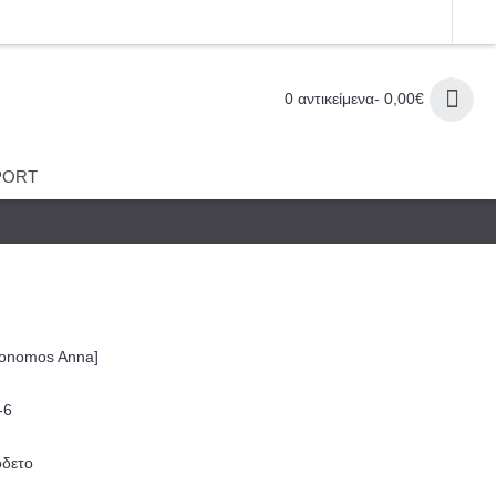
€
0 αντικείμενα- 0,00€
PORT
Conomos Anna]
-6
όδετο