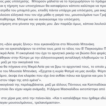
 βάρος μιας υπόσχεσης. Μπορούν μάλιστα να το προχωρήσουν το πράγμα,
α και η τήρηση των υποσχέσεων θα καταφέρουν κάποτε καλύτερα να προσε
πατρίδα του μπαμπά μου, επειδή πάντα υπάρχει μια υπόσχεση, μια εκκρ
ύσε ελληνικά που τον είχε μάθει η γιαγιά του, μουσουλμάνα των Γρεβε
σπαθήσαμε. Μπορεί και να ανανεώσαμε την υπόσχεση.
τίμηση στα γόνατα της γιαγιάς μου. Δεν πειράζει όμως, κάποια λουλούδ
ση «Δύο φορές ξένος» που εγκαινιάζεται στο Μουσείο Μπενάκη
ν να εγκαταλείψουν τα σπίτια τους μετά το τέλος του Β’ Παγκοσμίου
κρά Ασία. Η οικογένειά του έχει το αρνητικό ρεκόρ να βιώσει δύο φορέ
 βρέθηκαν στην Κύπρο με την ελληνοτουρκική ανταλλαγή πληθυσμών το 1
αζί με την οικογένειά του.
ρα θα πήγαινα στη Μικρά Ασία για να βρω το αρχοντικό τους, το οποίο
ριο του Μουσείο Μπενάκη. «Ερχεται η κυρία Φατμά να μας ανοίξει. Φόρτ
άμνο, έκοψε ένα κλαράκι που είχε ένα ανθάκι πάνω και έρχεται και μου 
 στον τάφο της από εμένα"».
κογένειά της περιλαμβάνεται, μαζί με άλλους Πόντιους και Καππαδόκ
οίο δεν είχαν καμία ανάμειξη. Η Δόμνα Μασκαλίδου εκτοπίστηκε από τ
 στα χέρια μας από την πείνα»λέει. «Και τι καταλάβαμε που ήρθαμε εδώ
έλεγαν μουσουλμάνους, τρελαινόμασταν».