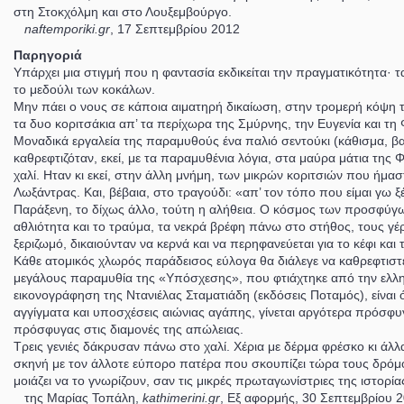
στη Στοκχόλμη και στο Λουξεμβούργο.
naftemporiki.gr
, 17 Σεπτεμβρίου 2012
Παρηγοριά
Υπάρχει μια στιγμή που η φαντασία εκδικείται την πραγματικότητα· τ
το μεδούλι των κοκάλων.
Μην πάει ο νους σε κάποια αιματηρή δικαίωση, στην τρομερή κόψη 
τα δυο κοριτσάκια απ’ τα περίχωρα της Σμύρνης, την Ευγενία και τη Φ
Μοναδικά εργαλεία της παραμυθούς ένα παλιό σεντούκι (κάθισμα, β
καθρεφτιζόταν, εκεί, με τα παραμυθένια λόγια, στα μαύρα μάτια της
χαλί. Ηταν κι εκεί, στην άλλη μνήμη, των μικρών κοριτσιών που ήμασ
Λωξάντρας. Και, βέβαια, στο τραγούδι: «απ’ τον τόπο που είμαι γω 
Παράξενη, το δίχως άλλο, τούτη η αλήθεια. Ο κόσμος των προσφύγων
αθλιότητα και το τραύμα, τα νεκρά βρέφη πάνω στο στήθος, τους γέ
ξεριζωμό, δικαιούνταν να κερνά και να περηφανεύεται για το κέφι κα
Κάθε ατομικός χλωρός παράδεισος εύλογα θα διάλεγε να καθρεφτιστεί σ
μεγάλους παραμυθία της «Υπόσχεσης», που φτιάχτηκε από την ελλην
εικονογράφηση της Ντανιέλας Σταματιάδη (εκδόσεις Ποταμός), είναι 
αγγίγματα και υποσχέσεις αιώνιας αγάπης, γίνεται αργότερα πρόσφ
πρόσφυγας στις διαμονές της απώλειας.
Τρεις γενιές δάκρυσαν πάνω στο χαλί. Χέρια με δέρμα φρέσκο κι άλλ
σκηνή με τον άλλοτε εύπορο πατέρα που σκουπίζει τώρα τους δρόμου
μοιάζει να το γνωρίζουν, σαν τις μικρές πρωταγωνίστριες της ιστορ
της Μαρίας Τοπάλη,
kathimerini.gr
, Eξ αφορμής, 30 Σεπτεμβρίου 