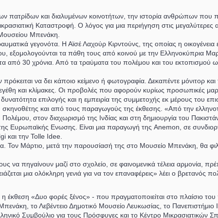
ων πατρίδων και διαλυμένων κοινοτήτων, την ιστορία ανθρώπων που πά
ρασιατική Καταστροφή. Ο λόγος για μια περιήγηση στις μεγαλύτερες
 Μουσείου Μπενάκη.
υματικά γεγονότα. Η Αϊσέ Λαχούρ Κιρντούνς, της οποίας η οικογένει
νου, εξομολογούνται τα πάθη τους από κοινού με την Ελληνοκύπρια Μαρ
τα από 30 χρόνια. Από τα τραύματα του πολέμου και του εκτοπισμού ως
όκειται να δει κάποιο κείμενο ή φωτογραφία. Δεκαπέντε μόνιτορ και τ
εγέθη και κλίμακες. Οι προβολές που αφορούν κυρίως προσωπικές μαρτυρ
η δυνατότητα επιλογής και η εμπειρία της συμμετοχής εκ μέρους του επι
ωφ, σκηνοθέτης και από τους παραγωγούς της έκθεσης. «Από την ελλην
Πολέμου, στον διαχωρισμό της Ινδίας και στη δημιουργία του Πακιστά
 της Ευρωπαϊκής Ενωσης. Είναι μια παραγωγή της Anemon, σε συνδιο
i και την Tolle Idee.
α. Τον Μάρτιο, μετά την παρουσίασή της στο Μουσείο Μπενάκη, θα φιλ
ους να πηγαίνουν μαζί στο σχολείο, σε φαινομενικά τέλεια αρμονία, π
ρειάζεται μια ολόκληρη γενιά για να τον επαναφέρεις» λέει ο βρετανός 
 η έκθεση «Δυο φορές ξένος» - που πραγματοποιείται στο πλαίσιο το
νάκη, το Λεβέντειο Δημοτικό Μουσείο Λευκωσίας, το Πανεπιστήμιο Istan
 Ελληνικό Συμβούλιο για τους Πρόσφυγες και το Κέντρο Μικρασιατικών Σ