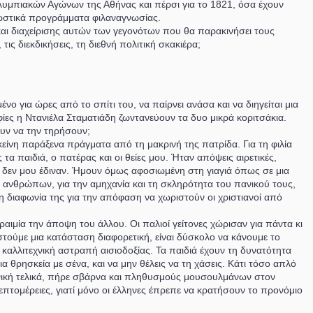
Ολυμπιακών Αγώνων της Αθήνας και πέρσι για το 1821, όσα έχουν
νωστικά προγράμματα φιλαναγνωσίας.
αι διαχείρισης αυτών των γεγονότων που θα παρακινήσει τους
ς διεκδικήσεις, τη διεθνή πολιτική σκακιέρα;
ο για ώρες από το σπίτι του, να παίρνει ανάσα και να διηγείται μια
ίες η Ντανιέλα Σταματιάδη ζωντανεύουν τα δυο μικρά κοριτσάκια.
υν να την τηρήσουν;
κείνη παράξενα πράγματα από τη μακρινή της πατρίδα. Για τη φιλία
 τα παιδιά, ο πατέρας και οι θείες μου. Ήταν απόψεις αιρετικές,
δεν μου έδιναν. Ήμουν όμως αφοσιωμένη στη γιαγιά όπως σε μια
 ανθρώπων, για την αμηχανία και τη σκληρότητα του πανικού τους,
τη διαφωνία της για την απόφαση να χωριστούν οι χριστιανοί από
αιμία την άποψη του άλλου. Οι παλιοί γείτονες χώρισαν για πάντα κι
τούμε μια κατάσταση διαφορετική, είναι δύσκολο να κάνουμε το
α καλλιτεχνική αστραπή αισιοδοξίας. Τα παιδιά έχουν τη δυνατότητα
 θρησκεία με σένα, και να μην θέλεις να τη χάσεις. Κάτι τόσο απλό
ληνική τελικά, πήρε σβάρνα και πληθυσμούς μουσουλμάνων στον
επτομέρειες, γιατί μόνο οι έλληνες έπρεπε να κρατήσουν το προνόμιο