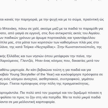
ται κανείς την παρηγοριά, με την ψυχή και με το σώμα, πραϋντική ώς
 Μπενάκη, πάνω σε χαλί, ακούμε μαζί με τα παιδιά το παραμύθι για
το, από γιαγιά σε εγγονή, στις δυο αντικριστές ακτές του Αιγαίου.
 των παιδικών χρόνων με άρωμα πορτοκαλιάς και τριαντάφυλλου
 δίπλα μας, στα μάτια των κοριτσιών των καθισμένων πλάι μας στο
ν Αλάνα, της κατά Τσίρκα «Νυχτερίδας». Στην Κωνσταντινούπολη, της
ικής Ελλάδας και των νησιών όπου μετέφεραν την πείνα, την
Χαρούμενος. Γλεντζές. Ηταν ένας κόσμος που, δεκαετίες μετά τον
θέτω μαρτυρία. Αν κάτι βεβαιώνει τούτη η για παιδιά και για
βείο Young Storyteller of the Year) και κυκλοφόρησε πρόσφατα σε
ήμη ενός κόσμου ανοιχτού, αισθησιακού, συντροφικού, γεμάτου
κόσμο. Γίνεται πρόσφυγας στην πόλη της πραγματικότητας,
χαρτομάντιλα. Πιο πολύ από τον χωρισμό και τον ξεριζωμό πόνεσε η
αλίσει τα προς το ζην στη νέα πατρίδα. Μα τα πολύ μικρά παιδιά
δαντα σε μια μελλοντική καρποφορία.