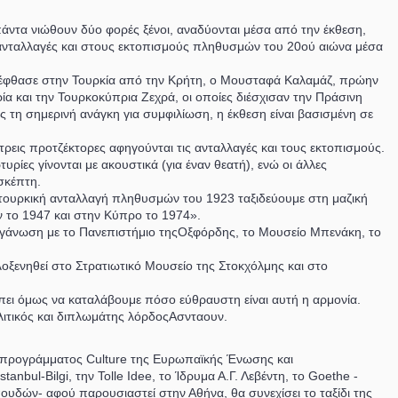
ντα νιώθουν δύο φορές ξένοι, αναδύονται μέσα από την έκθεση,
 ανταλλαγές και στους εκτοπισμούς πληθυσμών του 20ού αιώνα μέσα
α έφθασε στην Τουρκία από την Κρήτη, ο Μουσταφά Καλαμάζ, πρώην
ία και την Τουρκοκύπρια Ζεχρά, οι οποίες διέσχισαν την Πράσινη
 τη σημερινή ανάγκη για συμφιλίωση, η έκθεση είναι βασισμένη σε
ρεις προτζέκτορες αφηγούνται τις ανταλλαγές και τους εκτοπισμούς.
ίες γίνονται με ακουστικά (για έναν θεατή), ενώ οι άλλες
σκέπτη.
οτουρκική ανταλλαγή πληθυσμών του 1923 ταξιδεύουμε στη μαζική
ν το 1947 και στην Κύπρο το 1974».
ργάνωση με το Πανεπιστήμιο τηςΟξφόρδης, το Μουσείο Μπενάκη, το
οξενηθεί στο Στρατιωτικό Μουσείο της Στοκχόλμης και στο
ρέπει όμως να καταλάβουμε πόσο εύθραυστη είναι αυτή η αρμονία.
πολιτικός και διπλωμάτης λόρδοςΑσνταουν.
υ προγράμματος Culture της Ευρωπαϊκής Ένωσης και
bul-Bilgi, την Tolle Idee, το Ίδρυμα Α.Γ. Λεβέντη, το Goethe -
πουδών- αφού παρουσιαστεί στην Αθήνα, θα συνεχίσει το ταξίδι της