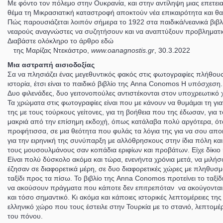
Με φόντο τον πόλεμο στην Ουκρανία, και στην αντίληψη μιας επετει
θέμα τη Μικρασιατική καταστροφή αποκτούν νέα επικαιρότητα και θ
Πώς παρουσιάζεται λοιπόν σήμερα το 1922 στα παιδικά/νεανικά βιβ
νεαρούς αναγνώστες να συζητήσουν και να αναπτύξουν προβληματισμού
Διαβάστε ολόκληρο το άρθρο εδώ
της Μαρίζας Ντεκάστρο,
www.oanagnostis.gr
, 30.3.2022
Μια αστραπή αισιοδοξίας
Σα να πλησιάζει ένας μεγεθυντικός φακός στις φωτογραφίες πλήθους, 
ιστορία, έτσι είναι το παιδικό βιβλίο της Anna Conomos Η υπόσχεσ
Δυο φιλενάδες, δυο γειτονοπούλες αντιστέκονται στον υποχρεωτικό
Τα χρώματα στις φωτογραφίες είναι που με κάνουν να θυμάμαι τη για
της με τους τούρκους γείτονες, για τη βοήθεια που της έδωσαν, για τ
μακριά από την επίσημη εκδοχή, όπως κατάλαβα πολύ αργότερα, ότ
προφήτισσα, σε μια θεότητα που φυλάς τα λόγια της για να σου απο
για την ειρηνική της συνύπαρξη με αλλόθρησκους στην ίδια πόλη και
τους μουσουλμάνους σαν κοπάδια εριφίων και προβάτων. Είχε δίκιο 
Είναι πολύ δύσκολο ακόμα και τώρα, ενενήντα χρόνια μετά, να μιλήσ
έζησαν σε διαφορετικά μέρη, σε δυο διαφορετικές χώρες με πληθυσμ
ταξίδι προς τα πίσω. Το βιβλίο της Anna Conomos προτείνει το ταξίδι
να ακούσουν πράγματα που κάποτε δεν επιτρεπόταν να ακούγονται. Όπω
και τόσο σημαντικό. Κι ακόμα και κάποιες ιστορικές λεπτομέρειες 
ελληνικό χώρο που τους έστειλε στην Τουρκία με το στανιό, λεπτομέ
του πόνου.