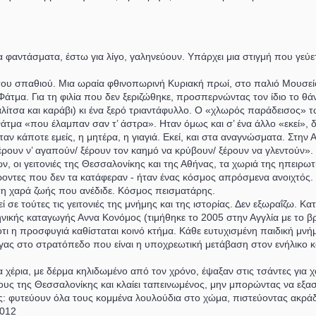
α φαντάσματα, έστω για λίγο, γαληνεύουν. Υπάρχει μια στιγμή που γεύε
του σπαθιού. Μια ωραία φθινοπωρινή Κυριακή πρωί, στο παλιό Μουσείο
άτμα. Για τη φιλία που δεν ξεριζώθηκε, προσπερνώντας τον ίδιο το θάνα
αλίτσα και καράβι) κι ένα ξερό τριαντάφυλλο. Ο «χλωρός παράδεισος»
 Φάτμα «που έλαμπαν σαν τ’ άστρα». Ηταν όμως και σ’ ένα άλλο «εκεί»,
ταν κάποτε εμείς, η μητέρα, η γιαγιά. Εκεί, και στα αναγνώσματα. Στη
ξέρουν ν’ αγαπούν/ ξέρουν τον καημό να κρύβουν/ ξέρουν να γλεντούν».
, οι γειτονιές της Θεσσαλονίκης και της Αθήνας, τα χωριά της ηπειρωτ
ροντες που δεν τα κατάφεραν - ήταν ένας κόσμος απρόσμενα ανοιχτός. 
ι τη χαρά ζωής που ανέδιδε. Κόσμος πεισματάρης.
ε τούτες τις γειτονιές της μνήμης και της ιστορίας. Δεν εξωραΐζω. Κατα
ικής καταγωγής Αννα Κονόμος (τιμήθηκε το 2005 στην Αγγλία με το βρα
ότι η προσφυγιά καθίσταται κοινό κτήμα. Κάθε ευτυχισμένη παιδική μν
υγας στο στρατόπεδο που είναι η υποχρεωτική μετάβαση στον ενήλικο 
α χέρια, με δέρμα κηλιδωμένο από τον χρόνο, έψαξαν στις τσάντες για 
ς της Θεσσαλονίκης και κλαίει ταπεινωμένος, μην μπορώντας να εξασφ
ίας: φυτεύουν όλα τους κομμένα λουλούδια στο χώμα, πιστεύοντας ακρά
2012