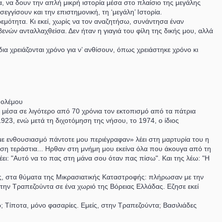
 να δουν την απλή μικρή ιστορία μέσα στο πλαίσιο της μεγάλης
γγίσουν και την επιστημονική, τη ‘μεγάλη’ Ιστορία.
εμότητα. Κι εκεί, χωρίς να τον αναζητήσω, συνάντησα έναν
νών ανταλλαχθείσα. Δεν ήταν η γιαγιά του φίλη της δικής μου, αλλά
ια χρειάζονται χρόνο για ν’ ανθίσουν, όπως χρειάστηκε χρόνο κι
 Πολέμου
ς μέσα σε λιγότερο από 70 χρόνια τον εκτοπισμό από τα πάτρια
923, ενώ μετά τη διχοτόμηση της νήσου, το 1974, ο ίδιος
 με ενθουσιασμό πάντοτε μου περιέγραφαν» λέει στη μαρτυρία του η
ιση τεράστια... Ηρθαν στη μνήμη μου εκείνα όλα που άκουγα από τη
λέει: "Αυτό να το πας στη μάνα σου όταν πας πίσω". Και της λέω: "Η
ες, στα θύματα της Μικρασιατικής Καταστροφής: πλήρωσαν με την
ην Τραπεζούντα σε ένα χωριό της Βόρειας Ελλάδας. Εζησε εκεί
; Τίποτα, μόνο φασαρίες. Εμείς, στην Τραπεζούντα; Βασιλιάδες